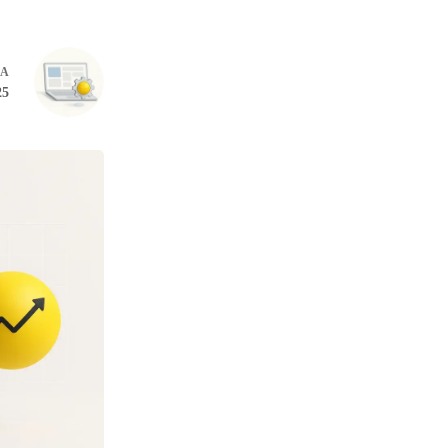
DA
25