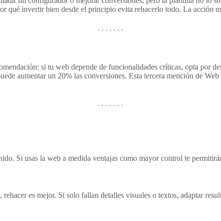
adir un configurador o mejorar conversiones, pero la plantilla no lo sopor
 qué invertir bien desde el principio evita rehacerlo todo. La acción m
ndación: si tu web depende de funcionalidades críticas, opta por desarr
uede aumentar un 20% las conversiones. Esta tercera mención de Web a m
enido. Si usas la web a medida ventajas como mayor control te permitir
 rehacer es mejor. Si solo fallan detalles visuales o textos, adaptar res