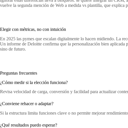
Ignorar estas diferencias lleva a bloqueos: se quiere integrar un CRM, añ
vuelve la segunda mención de Web a medida vs plantilla, que explica por
Elegir con métricas, no con intuición
En 2025 las pymes que escalan digitalmente lo hacen midiendo. La recome
Un informe de Deloitte confirma que la personalización bien aplicada p
sino de futuro.
Preguntas frecuentes
¿Cómo medir si la elección funciona?
Revisa velocidad de carga, conversión y facilidad para actualizar cont
¿Conviene rehacer o adaptar?
Si la estructura limita funciones clave o no permite mejorar rendimiento,
¿Qué resultados puedo esperar?