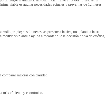
ta. Surge la antítesis: rapidez inicial frente a rigidez futura. Aquí
ínima viable es auditar necesidades actuales y prever las de 12 meses.
ollo propio; si solo necesitas presencia básica, una plantilla basta.
edida vs plantilla ayuda a recordar que la decisión no va de estética,
án comparar mejoras con claridad.
ulta más eficiente y económico.