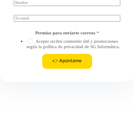
N
o
m
b
E
r
m
e
a
*
i
Permiso para enviarte correos
*
l
Acepto recibir contenido útil y promociones
*
según la política de privacidad de SG Informática.
👉 Apúntame