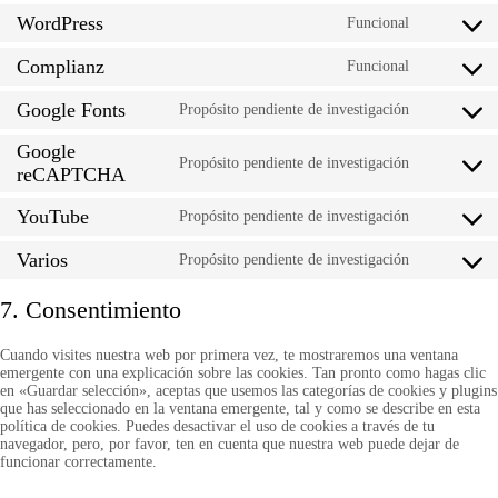
to
WordPress
service
Funcional
Consent
wistia
to
Complianz
service
Funcional
Consent
wordpress
to
Google Fonts
service
Propósito pendiente de investigación
Consent
complianz
to
Google
service
Propósito pendiente de investigación
Consent
google-
reCAPTCHA
to
fonts
service
YouTube
Propósito pendiente de investigación
Consent
google-
to
recaptcha
Varios
service
Propósito pendiente de investigación
Consent
youtube
to
service
7. Consentimiento
varios
Cuando visites nuestra web por primera vez, te mostraremos una ventana
emergente con una explicación sobre las cookies. Tan pronto como hagas clic
en «Guardar selección», aceptas que usemos las categorías de cookies y plugins
que has seleccionado en la ventana emergente, tal y como se describe en esta
política de cookies. Puedes desactivar el uso de cookies a través de tu
navegador, pero, por favor, ten en cuenta que nuestra web puede dejar de
funcionar correctamente.