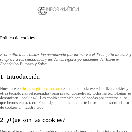
Saltar
al
contenido
Política de cookies
Esta política de cookies fue actualizada por última vez el 13 de julio de 2025 y
se aplica a los ciudadanos y residentes legales permanentes del Espacio
Económico Europeo y Suiza.
1. Introducción
Nuestra web,
https://sginfoocio.com
(en adelante: «la web») utiliza cookies y
otras tecnologías relacionadas (para mayor comodidad, todas las tecnologías se
denominan «cookies»). Las cookies también son colocadas por terceros a los
que hemos contratado. En el siguiente documento te informamos sobre el uso
de cookies en nuestra web.
2. ¿Qué son las cookies?
Una cookie es un pequeño archivo que se envía junto con las páginas de esta